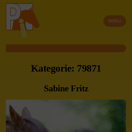
Skip
to
MENU
content
Kategorie:
79871
Sabine Fritz