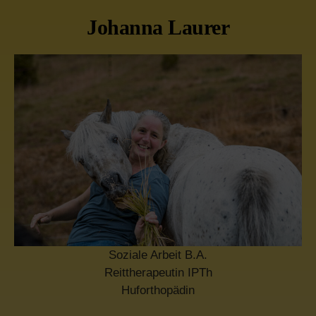
Johanna Laurer
Soziale Arbeit B.A.
Reittherapeutin IPTh
Huforthopädin