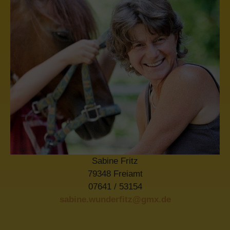
Sabine Fritz
79348 Freiamt
07641 / 53154
sabine.wunderfitz@gmx.de