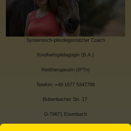
Systemisch-pferdegestützter Coach
Kindheitspädagogin (B.A.)
Reittherapeutin (IPTh)
Telefon: +49 1577 5347708
Bubenbacher Str. 17
D-79871 Eisenbach
Therapie- und Erlebnishof Glücksbringer