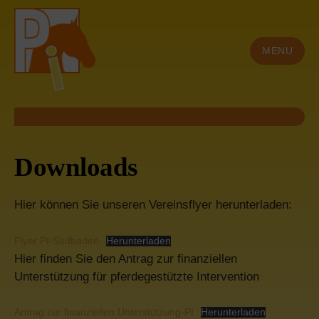
Skip
to
MENU
content
Downloads
Hier können Sie unseren Vereinsflyer herunterladen:
Flyer PI-Südbaden
Herunterladen
Hier finden Sie den Antrag zur finanziellen
Unterstützung für pferdegestützte Intervention
Antrag zur finanziellen Unterstützung-PI
Herunterladen