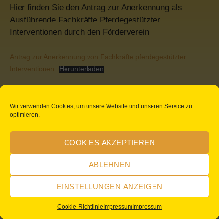
Hier finden Sie den Antrag zur Anerkennung als
Ausführende Fachkräfte Pferdegestützter
Interventionen durch den Förderverein
Antrag zur Anerkennung von Fachkräfte pferdegestützter
Interventionen
Herunterladen
Wir verwenden Cookies, um unsere Website und unseren Service zu
optimieren.
Impressum
Cookie-Richtlinie (EU)
COOKIES AKZEPTIEREN
Copyright © 2026 Verein zur Förderung pferdegestützter
Intervention Südbaden e.V.. All rights reserved.
ABLEHNEN
EINSTELLUNGEN ANZEIGEN
Cookie-Richtlinie
Impressum
Impressum